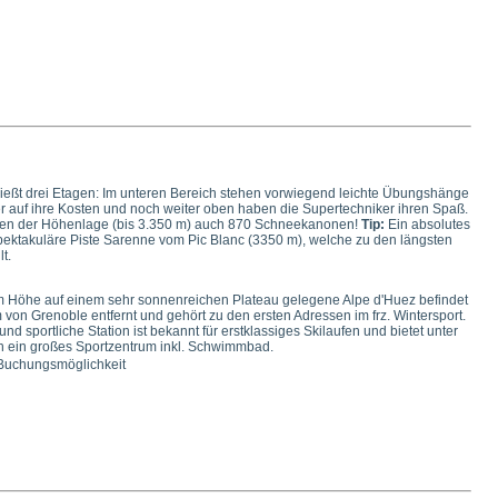
ließt drei Etagen: Im unteren Bereich stehen vorwiegend leichte Übungshänge
er auf ihre Kosten und noch weiter oben haben die Supertechniker ihren Spaß.
ben der Höhenlage (bis 3.350 m) auch 870 Schneekanonen!
Tip:
Ein absolutes
spektakuläre Piste Sarenne vom Pic Blanc (3350 m), welche zu den längsten
t.
m Höhe auf einem sehr sonnenreichen Plateau gelegene Alpe d'Huez befindet
m von Grenoble entfernt und gehört zu den ersten Adressen im frz. Wintersport.
d sportliche Station ist bekannt für erstklassiges Skilaufen und bietet unter
 ein großes Sportzentrum inkl. Schwimmbad.
 Buchungsmöglichkeit