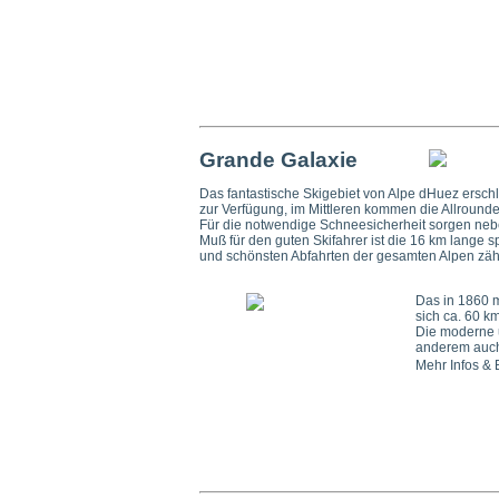
Grande Galaxie
Das fantastische Skigebiet von Alpe dHuez ersch
zur Verfügung, im Mittleren kommen die Allround
Für die notwendige Schneesicherheit sorgen ne
Muß für den guten Skifahrer ist die 16 km lange 
und schönsten Abfahrten der gesamten Alpen zähl
Das in 1860 
sich ca. 60 k
Die moderne un
anderem auch
Mehr Infos &