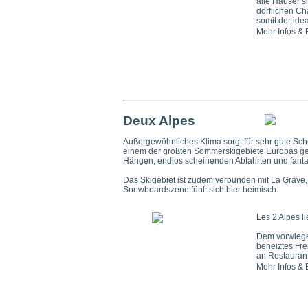
alle Häuser s
dörflichen Cha
somit der ide
Mehr Infos &
Deux Alpes
Außergewöhnliches Klima sorgt für sehr gute Sche
einem der größten Sommerskigebiete Europas gele
Hängen, endlos scheinenden Abfahrten und fant
Das Skigebiet ist zudem verbunden mit La Grave, 
Snowboardszene fühlt sich hier heimisch.
Les 2 Alpes l
Dem vorwiegen
beheiztes Fre
an Restaurant
Mehr Infos &