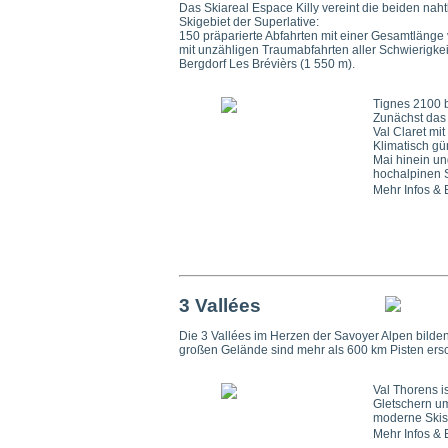
Das Skiareal Espace Killy vereint die beiden na
Skigebiet der Superlative:
150 präparierte Abfahrten mit einer Gesamtlänge v
mit unzähligen Traumabfahrten aller Schwierigkeit
Bergdorf Les Brévièrs (1 550 m).
Tignes 2100 b
Zunächst das 
Val Claret mi
Klimatisch gü
Mai hinein un
hochalpinen S
Mehr Infos &
3 Vallées
Die 3 Vallées im Herzen der Savoyer Alpen bild
großen Gelände sind mehr als 600 km Pisten ersc
Val Thorens i
Gletschern um
moderne Skista
Mehr Infos &