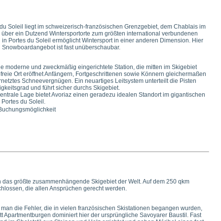
du Soleil liegt im schweizerisch-französischen Grenzgebiet, dem Chablais im
nd über ein Dutzend Wintersportorte zum größten international verbundenen
 in Portes du Soleil ermöglicht Wintersport in einer anderen Dimension. Hier
und Snowboardangebot ist fast unüberschaubar.
ine moderne und zweckmäßig eingerichtete Station, die mitten im Skigebiet
tofreie Ort eröffnet Anfängern, Fortgeschrittenen sowie Könnern gleichermaßen
ernetztes Schneevergnügen. Ein neuartiges Leitsystem unterteilt die Pisten
gkeitsgrad und führt sicher durchs Skigebiet.
entrale Lage bietet Avoriaz einen geradezu idealen Standort im gigantischen
 Portes du Soleil.
 Buchungsmöglichkeit
en das größte zusammenhängende Skigebiet der Welt. Auf dem 250 qkm
hlossen, die allen Ansprüchen gerecht werden.
t man die Fehler, die in vielen französischen Skistationen begangen wurden,
tt Apartmentburgen dominiert hier der ursprüngliche Savoyarer Baustil. Fast