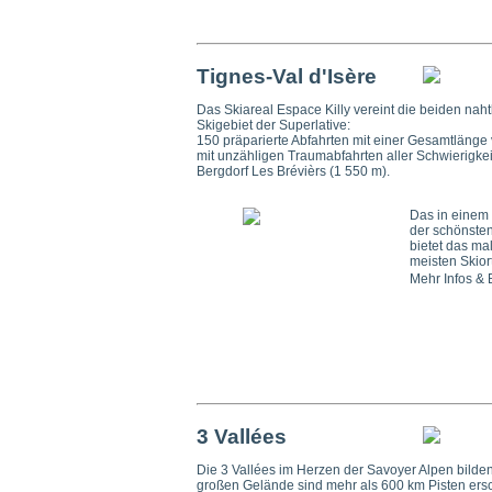
Tignes-Val d'Isère
Das Skiareal Espace Killy vereint die beiden na
Skigebiet der Superlative:
150 präparierte Abfahrten mit einer Gesamtlänge v
mit unzähligen Traumabfahrten aller Schwierigkeit
Bergdorf Les Brévièrs (1 550 m).
Das in einem 
der schönsten
bietet das ma
meisten Skior
Mehr Infos &
3 Vallées
Die 3 Vallées im Herzen der Savoyer Alpen bild
großen Gelände sind mehr als 600 km Pisten ersc