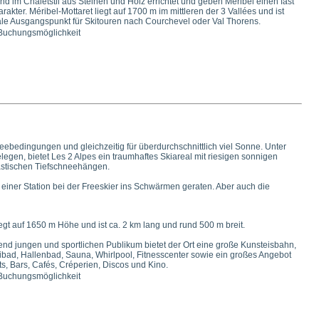
ind im Chaletstil aus Steinen und Holz errichtet und geben Méribel einen fast
rakter. Méribel-Mottaret liegt auf 1700 m im mittleren der 3 Vallées und ist
ale Ausgangspunkt für Skitouren nach Courchevel oder Val Thorens.
 Buchungsmöglichkeit
ebedingungen und gleichzeitig für überdurchschnittlich viel Sonne. Unter
gen, bietet Les 2 Alpes ein traumhaftes Skiareal mit riesigen sonnigen
astischen Tiefschneehängen.
einer Station bei der Freeskier ins Schwärmen geraten. Aber auch die
iegt auf 1650 m Höhe und ist ca. 2 km lang und rund 500 m breit.
d jungen und sportlichen Publikum bietet der Ort eine große Kunsteisbahn,
ibad, Hallenbad, Sauna, Whirlpool, Fitnesscenter sowie ein großes Angebot
s, Bars, Cafés, Créperien, Discos und Kino.
 Buchungsmöglichkeit