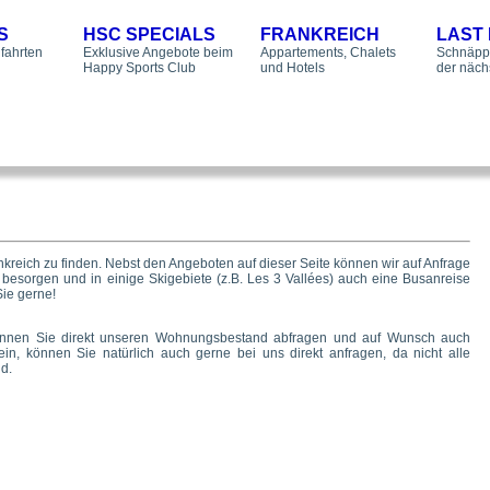
S
HSC SPECIALS
FRANKREICH
LAST
fahrten
Exklusive Angebote beim
Appartements, Chalets
Schnäpp
Happy Sports Club
und Hotels
der näc
ankreich zu finden. Nebst den Angeboten auf dieser Seite können wir auf Anfrage
 besorgen und in einige Skigebiete (z.B. Les 3 Vallées) auch eine Busanreise
Sie gerne!
können Sie direkt unseren Wohnungsbestand abfragen und auf Wunsch auch
in, können Sie natürlich auch gerne bei uns direkt anfragen, da nicht alle
d.