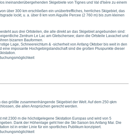
htlos ineinanderübergehenden Skigebiete von Tignes und Val d'Isère zu einem
on über 300 km erschließen ein unübertreffliches, herrliches Skigebiet, das
sgrade lockt, u. a. über 8 km vom Aiguille Percee (2 760 m) bis zum kleinen
esteht aus drei Ortsteilen, die alle direkt an das Skigebiet angebunden sind:
eigentliche Zentrum Le Lac am Gletschersee; dann die Ortsteile Lavachet und
t ihren bizarren Bauformen.
nstige Lage, Schneereichtum & -sicherheit von Anfang Oktober bis weit in den
d eine imposante Hochgebirgslandschaft sind die großen Pluspunkte dieser
kistation.
 Buchungsmöglichkeit
en das größte zusammenhängende Skigebiet der Welt. Auf dem 250 qkm
hlossen, die allen Ansprüchen gerecht werden.
st mit 2300 m die höchstgelegene Skistation Europas und wird von 5
geben. Dank der Höhenlage geht hier die Ski-Saison bis Anfang Mai. Die
tion ist in erster Linie für ein sportliches Publikum konzipiert.
 Buchungsmöglichkeit