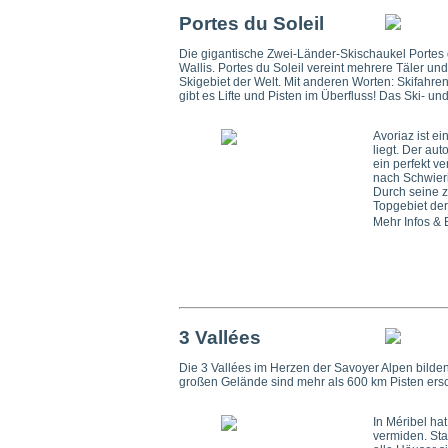
Portes du Soleil
Die gigantische Zwei-Länder-Skischaukel Portes 
Wallis. Portes du Soleil vereint mehrere Täler u
Skigebiet der Welt. Mit anderen Worten: Skifahren
gibt es Lifte und Pisten im Überfluss! Das Ski- 
Avoriaz ist e
liegt. Der au
ein perfekt v
nach Schwieri
Durch seine z
Topgebiet der
Mehr Infos &
3 Vallées
Die 3 Vallées im Herzen der Savoyer Alpen bild
großen Gelände sind mehr als 600 km Pisten ersc
In Méribel ha
vermiden. Sta