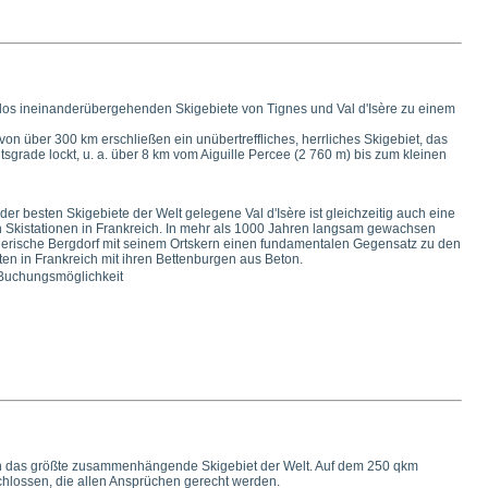
htlos ineinanderübergehenden Skigebiete von Tignes und Val d'Isère zu einem
on über 300 km erschließen ein unübertreffliches, herrliches Skigebiet, das
sgrade lockt, u. a. über 8 km vom Aiguille Percee (2 760 m) bis zum kleinen
der besten Skigebiete der Welt gelegene Val d'Isère ist gleichzeitig auch eine
 Skistationen in Frankreich. In mehr als 1000 Jahren langsam gewachsen
lerische Bergdorf mit seinem Ortskern einen fundamentalen Gegensatz zu den
ten in Frankreich mit ihren Bettenburgen aus Beton.
 Buchungsmöglichkeit
en das größte zusammenhängende Skigebiet der Welt. Auf dem 250 qkm
hlossen, die allen Ansprüchen gerecht werden.